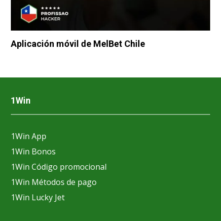
Aplicación móvil de MelBet Chile
1Win
1Win App
1Win Bonos
1Win Сódigo promocional
1Win Métodos de pago
1Win Lucky Jet