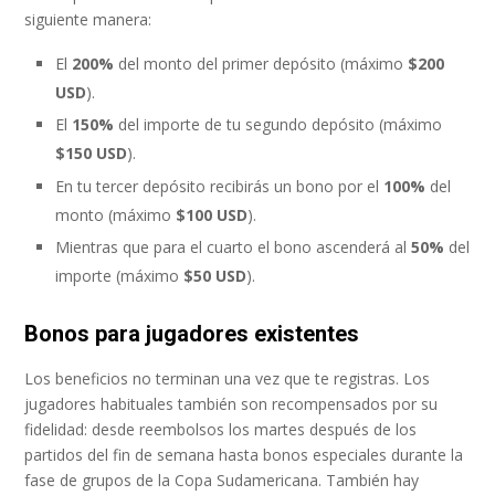
siguiente manera:
El
200%
del monto del primer depósito (máximo
$200
USD
).
El
150%
del importe de tu segundo depósito (máximo
$150 USD
).
En tu tercer depósito recibirás un bono por el
100%
del
monto (máximo
$100 USD
).
Mientras que para el cuarto el bono ascenderá al
50%
del
importe (máximo
$50 USD
).
Bonos para jugadores existentes
Los beneficios no terminan una vez que te registras. Los
jugadores habituales también son recompensados por su
fidelidad: desde reembolsos los martes después de los
partidos del fin de semana hasta bonos especiales durante la
fase de grupos de la Copa Sudamericana. También hay