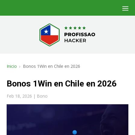
Inicio
Bonos 1Win en Chile en 2026
Bonos 1Win en Chile en 2026
Feb 18, 2026
|
Bono