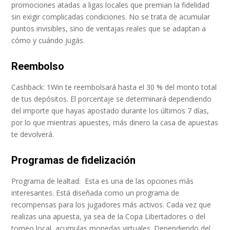
promociones atadas a ligas locales que premian la fidelidad
sin exigir complicadas condiciones. No se trata de acumular
puntos invisibles, sino de ventajas reales que se adaptan a
cómo y cuándo jugás.
Reembolso
Cashback: 1Win te reembolsará hasta el 30 % del monto total
de tus depósitos. El porcentaje se determinará dependiendo
del importe que hayas apostado durante los últimos 7 días,
por lo que mientras apuestes, más dinero la casa de apuestas
te devolverá.
Programas de fidelización
Programa de lealtad: Esta es una de las opciones más
interesantes. Está diseñada como un programa de
recompensas para los jugadores más activos. Cada vez que
realizas una apuesta, ya sea de la Copa Libertadores o del
torneo local, acumulas monedas virtuales. Dependiendo del