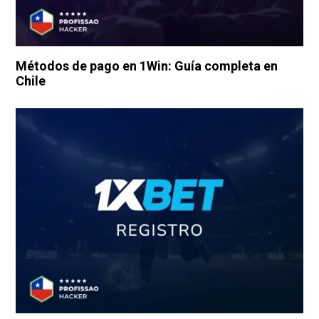
Métodos de pago en 1Win: Guía completa en
Chile