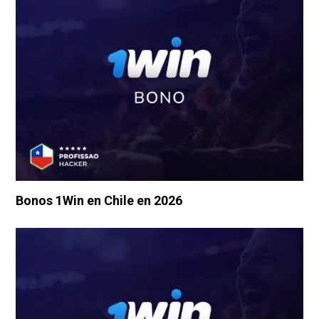
Bonos 1Win en Chile en 2026