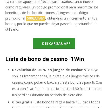
La casa de apuestas ofrece a sus usuarios, tanto nuevos
como regulares, un código promocional para maximizar los
beneficios de las bonificaciones. Al ingresar el código
promocional
500LATAM
, obtendrás un incremento en tus
bonos, por lo que no puedes dejar pasar la oportunidad de
utilizarlo.
DESCARGAR APP
Lista de bono de casino 1Win
Devolución del 30 % en juegos de casino:
si lo tuyo
son las tragamonedas, la ruleta o los juegos clásicos de
casino, como póker o baccarat, este bono es para ti. Con
esta bonificación podrás recibir hasta el 30 % del total de
tus pérdidas durante un periodo de siete días.
Giros gratis:
Este bono te regala hasta 100 giros todos