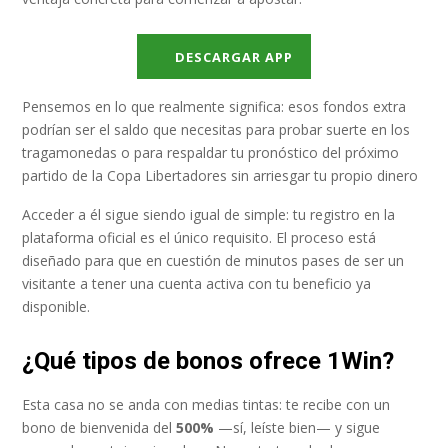
DESCARGAR APP
Pensemos en lo que realmente significa: esos fondos extra
podrían ser el saldo que necesitas para probar suerte en los
tragamonedas o para respaldar tu pronóstico del próximo
partido de la Copa Libertadores sin arriesgar tu propio dinero
Acceder a él sigue siendo igual de simple: tu registro en la
plataforma oficial es el único requisito. El proceso está
diseñado para que en cuestión de minutos pases de ser un
visitante a tener una cuenta activa con tu beneficio ya
disponible.
¿Qué tipos de bonos ofrece 1Win?
Esta casa no se anda con medias tintas: te recibe con un
bono de bienvenida del
500%
—sí, leíste bien— y sigue