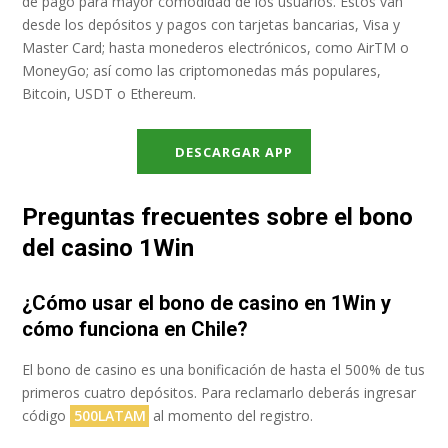
de pago para mayor comodidad de los usuarios. Estos van
desde los depósitos y pagos con tarjetas bancarias, Visa y
Master Card; hasta monederos electrónicos, como AirTM o
MoneyGo; así como las criptomonedas más populares,
Bitcoin, USDT o Ethereum.
DESCARGAR APP
Preguntas frecuentes sobre el bono
del casino 1Win
¿Cómo usar el bono de casino en 1Win y
cómo funciona en Chile?
El bono de casino es una bonificación de hasta el 500% de tus
primeros cuatro depósitos. Para reclamarlo deberás ingresar
código
500LATAM
al momento del registro.