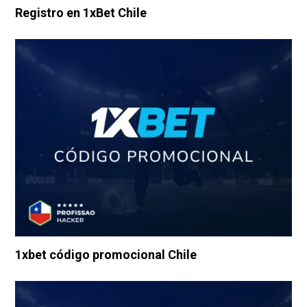
Registro en 1xBet Chile
1xbet código promocional Chile