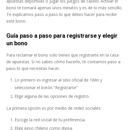
apuestas deportivas o jugar los juegos de casino. Activar el
bono te tomará apenas unos minutos y es de lo más sencillo.
Te explicamos paso a paso lo que debes hacer para recibir
este bono.
Guía paso a paso para registrarse y elegir
un bono
Para reclamar el bono solo tienes que registrarte en la casa
de apuestas. Si no sabes cómo hacerlo, te contamos paso a
paso lo que necesitas hacer.
Lo primero es ingresar al sitio oficial de 1Win y
seleccionar el botón “Registrarse”
Elige alguna de las opciones de registro.
La primera opción es por medio de redes sociales:
Escoge la red social de tu preferencia.
Elige peso chileno como divisa.