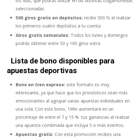
los días, que podrás utilizar en las distintas tragamonedas
seleccionadas.
500 giros gratis en depósitos:
recibe 500 fs al realizar
los primeros cuatro depósitos a tu cuenta
Giros gratis semanales:
Todos los lunes y domingos
podrás obtener entre 50 y 100 giros extra.
Lista de bono disponibles para
apuestas deportivas
Bono en tren expreso:
este formato es muy
interesante, ya que hace que los pronósticos sean más
emocionantes al agrupar varias apuestas individuales en
una sola. Con este bono, 1Win aumentará en un
porcentaje de entre el 7 y 15 % tus ganancias al realizar
una apuesta combinada que incluya 5 o más eventos.
Apuestas gratis:
Con esta promoción recibes una