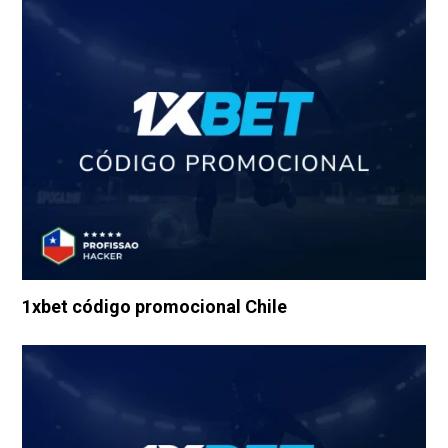
1xbet código promocional Chile