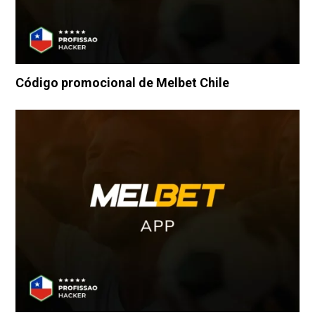
Código promocional de Melbet Chile