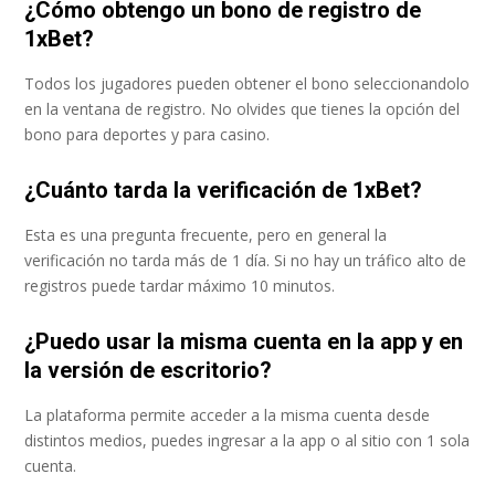
¿Cómo obtengo un bono de registro de
1xBet?
Todos los jugadores pueden obtener el bono seleccionandolo
en la ventana de registro. No olvides que tienes la opción del
bono para deportes y para casino.
¿Cuánto tarda la verificación de 1xBet?
Esta es una pregunta frecuente, pero en general la
verificación no tarda más de 1 día. Si no hay un tráfico alto de
registros puede tardar máximo 10 minutos.
¿Puedo usar la misma cuenta en la app y en
la versión de escritorio?
La plataforma permite acceder a la misma cuenta desde
distintos medios, puedes ingresar a la app o al sitio con 1 sola
cuenta.