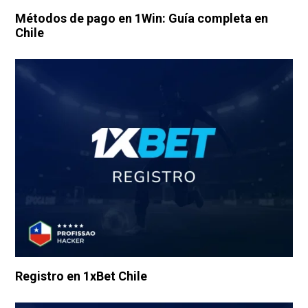
Métodos de pago en 1Win: Guía completa en
Chile
Registro en 1xBet Chile