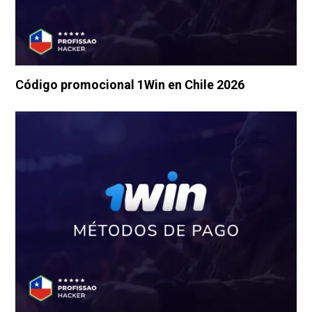
Сódigo promocional 1Win en Chile 2026