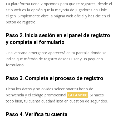
La plataforma tiene 2 opciones para que te registres, desde el
sitio web es la opción que la mayoría de jugadores en Chile
eligen. Simplemente abre la página web oficial y haz clic en el
botón de registro.
Paso 2. Inicia sesión en el panel de registro
y completa el formulario
Una ventana emergente aparecerá en tu pantalla donde se
indica qué método de registro deseas usar y un pequeño
formulario.
Paso 3. Completa el proceso de registro
Llena los datos y no olvides seleccionar tu bono de
bienvenida y el código promocional
LATAM100
. Si haces
todo bien, tu cuenta quedará lista en cuestión de segundos.
Paso 4. Verifica tu cuenta