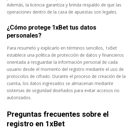
Además, la licencia garantiza y brinda respaldo de que las
operaciones dentro de la casa de apuestas son legales.
¿Cómo protege 1xBet tus datos
personales?
Para resumirlo y explicarlo en términos sencillos, 1xBet
establece una política de protección de datos y financieros
orientada a resguardar la información personal de cada
usuario desde el momento del registro mediante el uso de
protocolos de cifrado. Durante el proceso de creación de la
cuenta, los datos ingresados se almacenan mediante
sistemas de seguridad diseñados para evitar accesos no
autorizados.
Preguntas frecuentes sobre el
registro en 1xBet