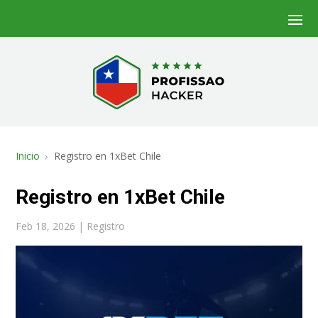
Inicio
Registro en 1xBet Chile
Registro en 1xBet Chile
Feb 18, 2026
|
Registro