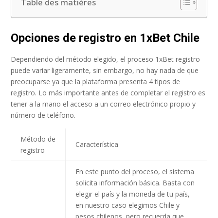
Table des matières
Opciones de registro en 1xBet Chile
Dependiendo del método elegido, el proceso 1xBet registro
puede variar ligeramente, sin embargo, no hay nada de que
preocuparse ya que la plataforma presenta 4 tipos de
registro. Lo más importante antes de completar el registro es
tener a la mano el acceso a un correo electrónico propio y
número de teléfono.
Método de
Característica
registro
En este punto del proceso, el sistema
solicita información básica. Basta con
elegir el país y la moneda de tu país,
en nuestro caso elegimos Chile y
pesos chilenos, pero recuerda que