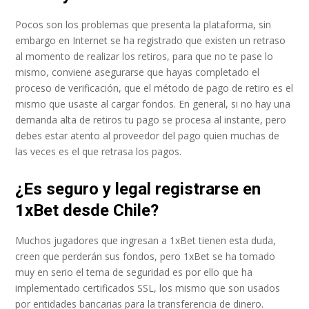
Pocos son los problemas que presenta la plataforma, sin
embargo en Internet se ha registrado que existen un retraso
al momento de realizar los retiros, para que no te pase lo
mismo, conviene asegurarse que hayas completado el
proceso de verificación, que el método de pago de retiro es el
mismo que usaste al cargar fondos. En general, si no hay una
demanda alta de retiros tu pago se procesa al instante, pero
debes estar atento al proveedor del pago quien muchas de
las veces es el que retrasa los pagos.
¿Es seguro y legal registrarse en
1xBet desde Chile?
Muchos jugadores que ingresan a 1xBet tienen esta duda,
creen que perderán sus fondos, pero 1xBet se ha tomado
muy en serio el tema de seguridad es por ello que ha
implementado certificados SSL, los mismo que son usados
por entidades bancarias para la transferencia de dinero.