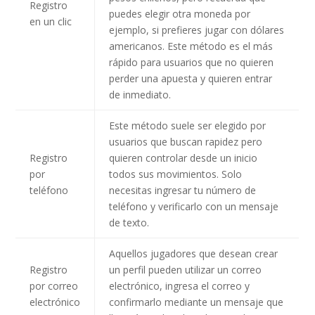
Registro
puedes elegir otra moneda por
en un clic
ejemplo, si prefieres jugar con dólares
americanos. Este método es el más
rápido para usuarios que no quieren
perder una apuesta y quieren entrar
de inmediato.
Este método suele ser elegido por
usuarios que buscan rapidez pero
Registro
quieren controlar desde un inicio
por
todos sus movimientos. Solo
teléfono
necesitas ingresar tu número de
teléfono y verificarlo con un mensaje
de texto.
Aquellos jugadores que desean crear
Registro
un perfil pueden utilizar un correo
por correo
electrónico, ingresa el correo y
electrónico
confirmarlo mediante un mensaje que